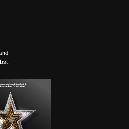
 und
lbst