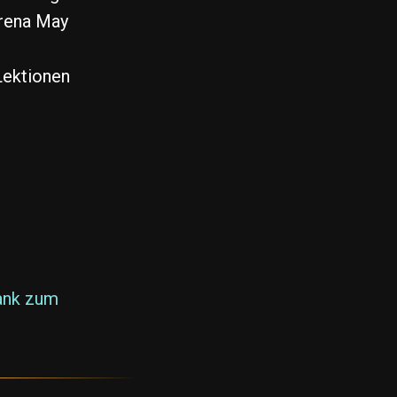
Irena May
Lektionen
ank zum