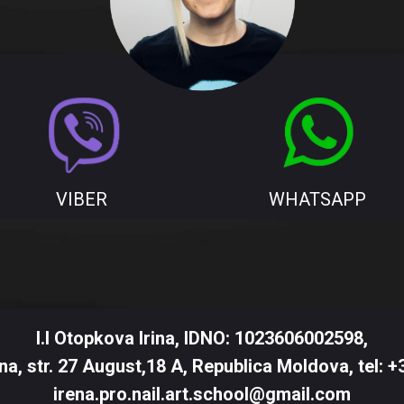
VIBER
WHATSAPP
I.I
Otopkova Irina
, IDNO:
1023606002598
,
na, str. 27 August,18 A, Republica Moldova
,
tel:
+
irena.pro.nail.art.school@gmail.com