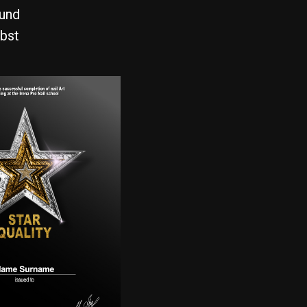
 und
lbst