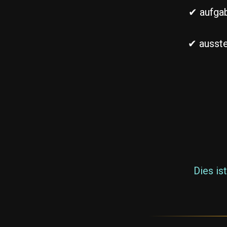
✔ aufgab
✔ ausste
Dies is