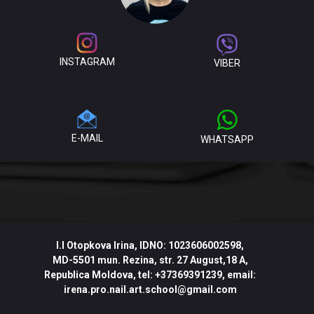
INSTAGRAM
VIBER
E-MAIL
WHATSAPP
I.I
Otopkova Irina
, IDNO:
1023606002598
,
MD-5501
mun. Rezina, str. 27 August,18 A,
Republica Moldova
,
tel:
+37369391239
, email:
irena.pro.nail.art.school@gmail.com