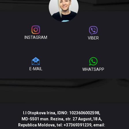
INSTAGRAM
VIBER
E-MAIL
WHATSAPP
I.I
Otopkova Irina
, IDNO:
1023606002598
,
MD-5501
mun. Rezina, str. 27 August,18 A,
Republica Moldova
,
tel:
+37369391239
, email: