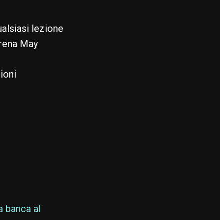
alsiasi lezione
Irena May
ioni
a banca al