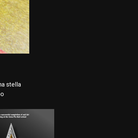
a stella
lo