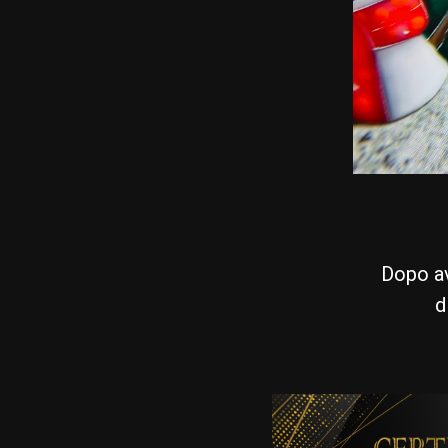
Dopo av
d