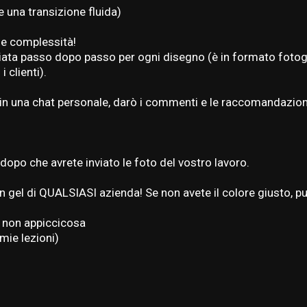
 una transizione fluida)
e e complessità!
iata passo dopo passo per ogni disegno (è in formato fotog
 clienti).
va in una chat personale, darò i commenti e le raccomandazion
l dopo che avrete inviato le foto del vostro lavoro.
 in gel di QUALSIASI azienda! Se non avete il colore giusto, 
l non appiccicosa
mie lezioni)