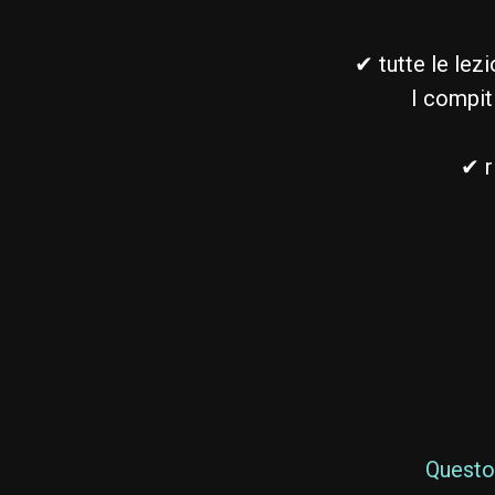
✔ tutte le lez
I compit
✔ r
Questo 