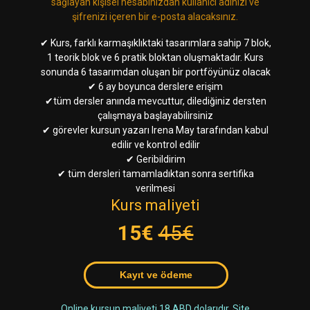
sağlayan kişisel hesabınızdan kullanıcı adınızı ve
şifrenizi içeren bir e-posta alacaksınız.
✔ Kurs, farklı karmaşıklıktaki tasarımlara sahip 7 blok,
1 teorik blok ve 6 pratik bloktan oluşmaktadır. Kurs
sonunda 6 tasarımdan oluşan bir portföyünüz olacak
✔ 6 ay boyunca derslere erişim
✔tüm dersler anında mevcuttur, dilediğiniz dersten
çalışmaya başlayabilirsiniz
✔ görevler kursun yazarı Irena May tarafından kabul
edilir ve kontrol edilir
✔ Geribildirim
✔ tüm dersleri tamamladıktan sonra sertifika
verilmesi
Kurs maliyeti
15€
45€
Kayıt ve ödeme
Online kursun maliyeti 18 ABD dolarıdır. Site