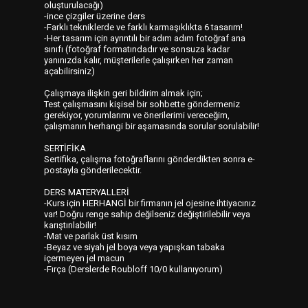
oluşturulacağı)
-ince çizgiler üzerine ders
-Farklı tekniklerde ve farklı karmaşıklıkta 6 tasarım!
-Her tasarım için ayrıntılı bir adım adım fotoğraf ana
sınıfı (fotoğraf formatındadır ve sonsuza kadar
yanınızda kalır, müşterilerle çalışırken her zaman
açabilirsiniz)
Çalışmaya ilişkin geri bildirim almak için;
Test çalışmasını kişisel bir sohbette göndermeniz
gerekiyor, yorumlarımı ve önerilerimi vereceğim,
çalışmanın herhangi bir aşamasında sorular sorulabilir!
SERTİFİKA
Sertifika, çalışma fotoğraflarını gönderdikten sonra e-
postayla gönderilecektir.
DERS MATERYALLERİ
-Kurs için HERHANGİ bir firmanın jel ojesine ihtiyacınız
var! Doğru renge sahip değilseniz değiştirilebilir veya
karıştırılabilir!
-Mat ve parlak üst kısım
-Beyaz ve siyah jel boya veya yapışkan tabaka
içermeyen jel macun
-Fırça (Derslerde Roubloff 10/0 kullanıyorum)