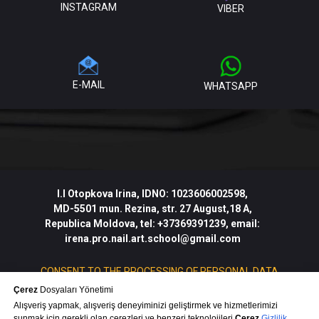
INSTAGRAM
VIBER
E-MAIL
WHATSAPP
I.I
Otopkova Irina
, IDNO:
1023606002598
,
MD-5501
mun. Rezina, str. 27 August,18 A,
Republica Moldova
,
tel:
+37369391239
, email:
irena.pro.nail.art.school@gmail.com
CONSENT TO THE PROCESSING OF PERSONAL DATA
Çerez
Dosyaları Yönetimi
Privacy Policy
Offer Agreement
Alışveriş yapmak, alışveriş deneyiminizi geliştirmek ve hizmetlerimizi
sunmak için gerekli olan çerezleri ve benzeri teknolojileri
Çerez
Gizlilik